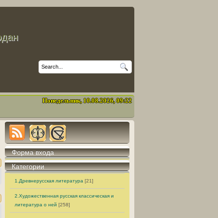
одан
Понедельник, 10.08.2026, 09:22
Форма входа
Категории
1.Древнерусская литература
[21]
2.Художественная русская классическая и
литература о ней
[258]