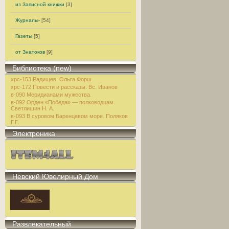
из Записной книжки
[3]
Журналы-
[54]
Газеты
[5]
от Знатоков
[9]
Библиотека (new)
хрс-153 Радищев. Ольга Форш
хрс-172 Повести и рассказы. Вс. Иванов
в-090 Меридианами мужества.
в-092 Орден «Победа» — полководцам.
Светлишин Н. А.
в-093 В суровом Баренцевом море. Поляков
Г.Г.
Электроника
Невский Ювелирный Дом
Развлекательный