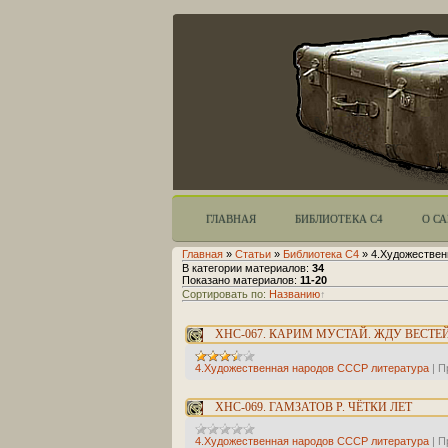
ГЛАВНАЯ
БИБЛИОТЕКА С4
О С
Главная
»
Статьи
»
Библиотека C4
» 4.Художествен
В категории материалов
:
34
Показано материалов
:
11-20
Сортировать по
:
Названию
ХНС-067. КАРИМ МУСТАЙ. ЖДУ ВЕСТЕ
4.Художественная народов СССР литература
|
П
ХНС-069. ГАМЗАТОВ Р. ЧЁТКИ ЛЕТ
4.Художественная народов СССР литература
|
П