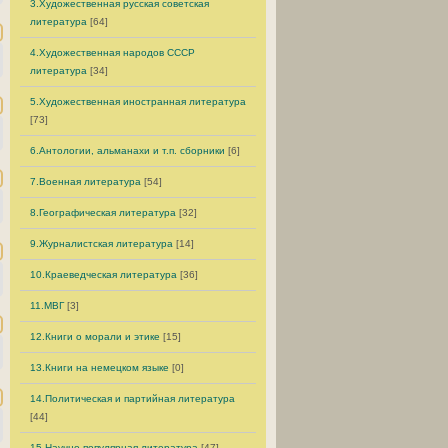
3.Художественная русская советская
литература
[64]
4.Художественная народов СССР
литература
[34]
5.Художественная иностранная литература
[73]
6.Антологии, альманахи и т.п. сборники
[6]
7.Военная литература
[54]
8.Географическая литература
[32]
9.Журналистская литература
[14]
10.Краеведческая литература
[36]
11.МВГ
[3]
12.Книги о морали и этике
[15]
13.Книги на немецком языке
[0]
14.Политическая и партийная литература
[44]
15.Научно-популярная литература
[47]