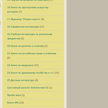
16.Книги по ораторскому искусству,
риторике
[7]
17.Журналы "Роман-газета"
[0]
18.Справочная литература
[21]
19.Учебная литература по различным
предметам
[2]
20.Книги по религии и атеизму
[2]
21.Книги на английском языке и учебники
[0]
22.Книги по медицине
[15]
23.Книги по домашнему хозяйству и т.п.
[31]
25.Детская литература
[6]
Системный каталог библиотеки-C4
[1]
Проба пера
[1]
Книги б№
[23]