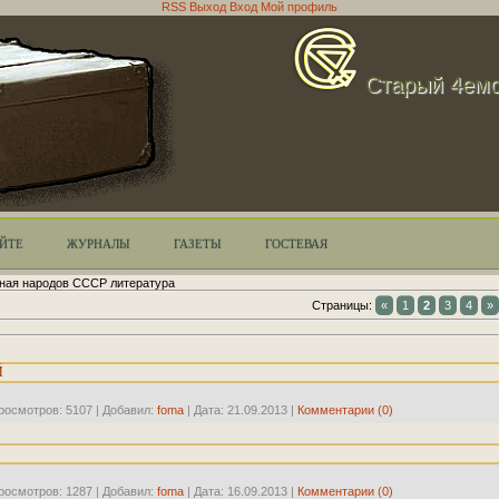
RSS
Выход
Вход
Мой профиль
Cтарый 4ем
АЙТЕ
ЖУРНАЛЫ
ГАЗЕТЫ
ГОСТЕВАЯ
ная народов СССР литература
Страницы
:
«
1
2
3
4
»
Й
росмотров:
5107
|
Добавил:
foma
|
Дата:
21.09.2013
|
Комментарии (0)
росмотров:
1287
|
Добавил:
foma
|
Дата:
16.09.2013
|
Комментарии (0)