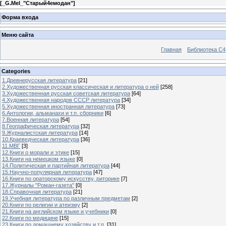
[
_G.Mel_"Старый4емодан"
]
Форма входа
Меню сайта
Главная
Библиотека С4
Categories
1.Древнерусская литература
[21]
2.Художественная русская классическая и литература о ней
[258]
3.Художественная русская советская литература
[64]
4.Художественная народов СССР литература
[34]
5.Художественная иностранная литература
[73]
6.Антологии, альманахи и т.п. сборники
[6]
7.Военная литература
[54]
8.Географическая литература
[32]
9.Журналистская литература
[14]
10.Краеведческая литература
[36]
11.МВГ
[3]
12.Книги о морали и этике
[15]
13.Книги на немецком языке
[0]
14.Политическая и партийная литература
[44]
15.Научно-популярная литература
[47]
16.Книги по ораторскому искусству, риторике
[7]
17.Журналы "Роман-газета"
[0]
18.Справочная литература
[21]
19.Учебная литература по различным предметам
[2]
20.Книги по религии и атеизму
[2]
21.Книги на английском языке и учебники
[0]
22.Книги по медицине
[15]
23.Книги по домашнему хозяйству и т.п.
[31]