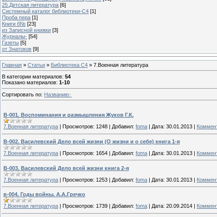
25.Детская литература
[6]
Системный каталог библиотеки-C4
[1]
Проба пера
[1]
Книги б№
[23]
из Записной книжки
[3]
Журналы-
[54]
Газеты
[5]
от Знатоков
[9]
Главная
»
Статьи
»
Библиотека C4
» 7.Военная литература
В категории материалов
:
54
Показано материалов
:
1-10
Сортировать по
:
Названию
В-001. Воспоминания и размышления Жуков Г.К.
7.Военная литература
|
Просмотров:
1248
|
Добавил:
foma
|
Дата:
30.01.2013
|
Коммент
В-002. Василевский Дело всей жизни (О жизни и о себе) книга 1-я
7.Военная литература
|
Просмотров:
1654
|
Добавил:
foma
|
Дата:
30.01.2013
|
Коммент
В-003. Василевский Дело всей жизни книга 2-я
7.Военная литература
|
Просмотров:
1253
|
Добавил:
foma
|
Дата:
30.01.2013
|
Коммент
в-004. Годы войны. А.А.Гречко
7.Военная литература
|
Просмотров:
1739
|
Добавил:
foma
|
Дата:
20.09.2014
|
Коммент