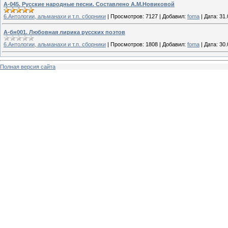
А-045. Русские народные песни. Составлено А.М.Новиковой
6.Антологии, альманахи и т.п. сборники
|
Просмотров:
7127
|
Добавил:
foma
|
Дата:
31.
А-бн001. Любовная лирика русских поэтов
6.Антологии, альманахи и т.п. сборники
|
Просмотров:
1808
|
Добавил:
foma
|
Дата:
30.
Полная версия сайта