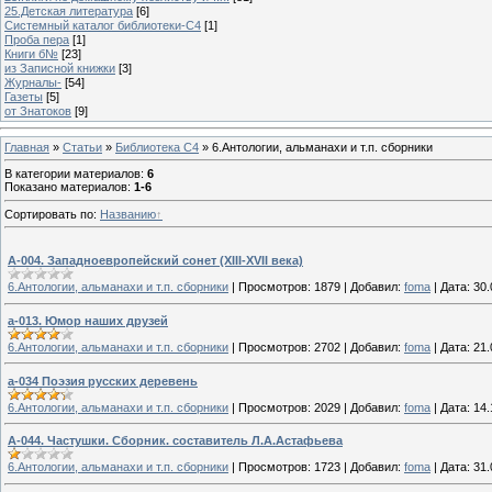
25.Детская литература
[6]
Системный каталог библиотеки-C4
[1]
Проба пера
[1]
Книги б№
[23]
из Записной книжки
[3]
Журналы-
[54]
Газеты
[5]
от Знатоков
[9]
Главная
»
Статьи
»
Библиотека C4
» 6.Антологии, альманахи и т.п. сборники
В категории материалов
:
6
Показано материалов
:
1-6
Сортировать по
:
Названию
А-004. Западноевропейский сонет (XIII-XVII века)
6.Антологии, альманахи и т.п. сборники
|
Просмотров:
1879
|
Добавил:
foma
|
Дата:
30.
а-013. Юмор наших друзей
6.Антологии, альманахи и т.п. сборники
|
Просмотров:
2702
|
Добавил:
foma
|
Дата:
21.
а-034 Поэзия русских деревень
6.Антологии, альманахи и т.п. сборники
|
Просмотров:
2029
|
Добавил:
foma
|
Дата:
14.
А-044. Частушки. Сборник. cоставитель Л.А.Астафьева
6.Антологии, альманахи и т.п. сборники
|
Просмотров:
1723
|
Добавил:
foma
|
Дата:
31.