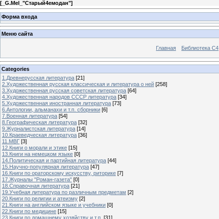
[
_G.Mel_"Старый4емодан"
]
Форма входа
Меню сайта
Главная
Библиотека С4
Categories
1.Древнерусская литература
[21]
2.Художественная русская классическая и литература о ней
[258]
3.Художественная русская советская литература
[64]
4.Художественная народов СССР литература
[34]
5.Художественная иностранная литература
[73]
6.Антологии, альманахи и т.п. сборники
[6]
7.Военная литература
[54]
8.Географическая литература
[32]
9.Журналистская литература
[14]
10.Краеведческая литература
[36]
11.МВГ
[3]
12.Книги о морали и этике
[15]
13.Книги на немецком языке
[0]
14.Политическая и партийная литература
[44]
15.Научно-популярная литература
[47]
16.Книги по ораторскому искусству, риторике
[7]
17.Журналы "Роман-газета"
[0]
18.Справочная литература
[21]
19.Учебная литература по различным предметам
[2]
20.Книги по религии и атеизму
[2]
21.Книги на английском языке и учебники
[0]
22.Книги по медицине
[15]
23.Книги по домашнему хозяйству и т.п.
[31]