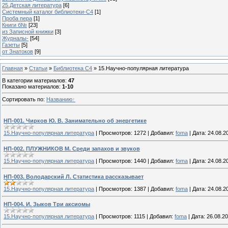
25.Детская литература
[6]
Системный каталог библиотеки-C4
[1]
Проба пера
[1]
Книги б№
[23]
из Записной книжки
[3]
Журналы-
[54]
Газеты
[5]
от Знатоков
[9]
Главная
»
Статьи
»
Библиотека C4
» 15.Научно-популярная литература
В категории материалов
:
47
Показано материалов
:
1-10
Сортировать по
:
Названию
НП-001. Чирков Ю. В. Занимательно об энергетике
15.Научно-популярная литература
|
Просмотров:
1272
|
Добавил:
foma
|
Дата:
24.08.2
НП-002. ПЛУЖНИКОВ М. Среди запахов и звуков
15.Научно-популярная литература
|
Просмотров:
1440
|
Добавил:
foma
|
Дата:
24.08.2
НП-003. Володарский Л. Статистика рассказывает
15.Научно-популярная литература
|
Просмотров:
1387
|
Добавил:
foma
|
Дата:
24.08.2
НП-004. И. Зыков Три аксиомы
15.Научно-популярная литература
|
Просмотров:
1115
|
Добавил:
foma
|
Дата:
26.08.2