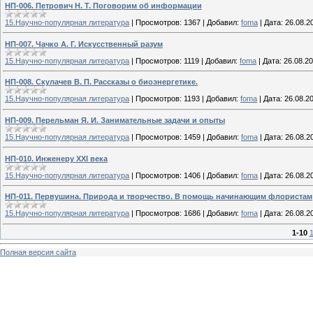
НП-006. Петрович Н. Т. Поговорим об информации
15.Научно-популярная литература
|
Просмотров:
1367
|
Добавил:
foma
|
Дата:
26.08.2
НП-007. Чачко А. Г. Искусственный разум
15.Научно-популярная литература
|
Просмотров:
1119
|
Добавил:
foma
|
Дата:
26.08.2
НП-008. Скулачев В. П. Рассказы о биоэнергетике.
15.Научно-популярная литература
|
Просмотров:
1193
|
Добавил:
foma
|
Дата:
26.08.2
НП-009. Перельман Я. И. Занимательные задачи и опыты
15.Научно-популярная литература
|
Просмотров:
1459
|
Добавил:
foma
|
Дата:
26.08.2
НП-010. Инженеру XXI века
15.Научно-популярная литература
|
Просмотров:
1406
|
Добавил:
foma
|
Дата:
26.08.2
НП-011. Первушина. Природа и творчество. В помощь начинающим флористам
15.Научно-популярная литература
|
Просмотров:
1686
|
Добавил:
foma
|
Дата:
26.08.2
1-10
1
Полная версия сайта