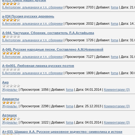
6.Антологии, альманахи и т.п. сборники
|
Просмотров:
2703
|
Добавил:
foma
|
Дата:
21.
а-034 Поэзия русских деревень
6.Антологии, альманахи и т.п. сборники
|
Просмотров:
2032
|
Добавил:
foma
|
Дата:
14.
А-044. Частушки. Сборник. cоставитель Л.А.Астафьева
6.Антологии, альманахи и т.п. сборники
|
Просмотров:
1726
|
Добавил:
foma
|
Дата:
31.
А-045. Русские народные песни. Составлено А.М.Новиковой
6.Антологии, альманахи и т.п. сборники
|
Просмотров:
7127
|
Добавил:
foma
|
Дата:
31.
А-бн001. Любовная лирика русских поэтов
6.Антологии, альманахи и т.п. сборники
|
Просмотров:
1809
|
Добавил:
foma
|
Дата:
30.
Аир
Журналы-
|
Просмотров:
1056
|
Добавил:
foma
|
Дата:
04.01.2014
|
Комментарии (0)
Амаранты
Журналы-
|
Просмотров:
2298
|
Добавил:
foma
|
Дата:
25.12.2013
|
Комментарии (0)
Артишок
Журналы-
|
Просмотров:
1022
|
Добавил:
foma
|
Дата:
04.01.2014
|
Комментарии (0)
Ат-033. Шамаро А.А. Русское церковное зодчество: символика и истоки