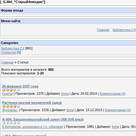
[
_G.Mel_"Старый4емодан"
]
Форма входа
Меню сайта
Главная
Библиотека С4
Categories
Библиотека C4
[881]
Открытки
[1]
Главная
»
Статьи
Всего материалов в каталоге
:
882
Показано материалов
:
1-20
26 февраля 1937 года
Газеты
|
Просмотров:
1375
|
Добавил:
foma
|
Дата:
24.02.2014
|
Комментарии (0)
Paстения против вредителей садов
Журналы-
|
Просмотров:
1526
|
Добавил:
foma
|
Дата:
13.12.2013
|
Комментарии (0)
А-004. Западноевропейский сонет (XIII-XVII века)
6.Антологии, альманахи и т.п. сборники
|
Просмотров:
1881
|
Добавил:
foma
|
Дата:
30.
а-013. Юмор наших друзей