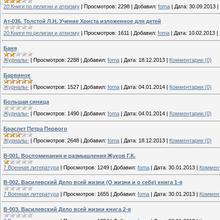
20.Книги по религии и атеизму
|
Просмотров:
2298
|
Добавил:
foma
|
Дата:
30.09.2013
|
Ат-036. Толстой Л.Н. Учение Христа изложенное для детей
20.Книги по религии и атеизму
|
Просмотров:
1611
|
Добавил:
foma
|
Дата:
10.02.2013
|
Баня
Журналы-
|
Просмотров:
2288
|
Добавил:
foma
|
Дата:
18.12.2013
|
Комментарии (0)
Барвинок
Журналы-
|
Просмотров:
1527
|
Добавил:
foma
|
Дата:
04.01.2014
|
Комментарии (0)
Большая синица
Журналы-
|
Просмотров:
1490
|
Добавил:
foma
|
Дата:
04.01.2014
|
Комментарии (0)
Браслет Петра Первого
Журналы-
|
Просмотров:
2648
|
Добавил:
foma
|
Дата:
18.12.2013
|
Комментарии (0)
В-001. Воспоминания и размышления Жуков Г.К.
7.Военная литература
|
Просмотров:
1249
|
Добавил:
foma
|
Дата:
30.01.2013
|
Коммент
В-002. Василевский Дело всей жизни (О жизни и о себе) книга 1-я
7.Военная литература
|
Просмотров:
1655
|
Добавил:
foma
|
Дата:
30.01.2013
|
Коммент
В-003. Василевский Дело всей жизни книга 2-я