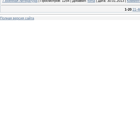
7.Военная литература
|
Просмотров:
1254
|
Добавил:
foma
|
Дата:
30.01.2013
|
Коммент
1-20
21-4
Полная версия сайта