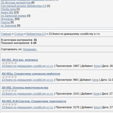
25.Детская литература
[6]
Системный каталог библиотеки-C4
[1]
Проба пера
[1]
Книги б№
[23]
из Записной книжки
[3]
Журналы-
[54]
Газеты
[5]
от Знатоков
[9]
Главная
»
Статьи
»
Библиотека C4
» 23.Книги по домашнему хозяйству и т.п.
В категории материалов
:
31
Показано материалов
:
1-10
Сортировать по
:
Названию
ДХ-001. Для вас, мужчины
23.Книги по домашнему хозяйству и т.п.
|
Просмотров:
1867
|
Добавил:
foma
|
Дата:
26
ДХ-001a. Справочник садовода-любителя
23.Книги по домашнему хозяйству и т.п.
|
Просмотров:
966
|
Добавил:
foma
|
Дата:
11.
ДХ-002. Основы животноводства
23.Книги по домашнему хозяйству и т.п.
|
Просмотров:
1141
|
Добавил:
foma
|
Дата:
27
ДХ-003. И.Ф.Сергеев. Справочник тракториста
23.Книги по домашнему хозяйству и т.п.
|
Просмотров:
3175
|
Добавил:
foma
|
Дата:
27