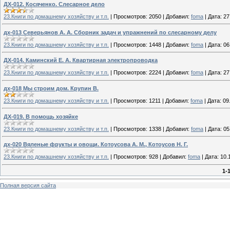
ДХ-012. Косяченко. Слесарное дело
23.Книги по домашнему хозяйству и т.п.
|
Просмотров:
2050
|
Добавил:
foma
|
Дата:
27
дх-013 Северьянов А. А. Сборник задач и упражнений по слесарному делу
23.Книги по домашнему хозяйству и т.п.
|
Просмотров:
1448
|
Добавил:
foma
|
Дата:
06
ДХ-014. Каминский Е. А. Квартирная электропроводка
23.Книги по домашнему хозяйству и т.п.
|
Просмотров:
2224
|
Добавил:
foma
|
Дата:
27
дх-018 Мы строим дом. Крупин В.
23.Книги по домашнему хозяйству и т.п.
|
Просмотров:
1211
|
Добавил:
foma
|
Дата:
09
ДХ-019. В помощь хозяйке
23.Книги по домашнему хозяйству и т.п.
|
Просмотров:
1338
|
Добавил:
foma
|
Дата:
05
дх-020 Вяленые фрукты и овощи. Котоусова А. М., Котоусов Н. Г.
23.Книги по домашнему хозяйству и т.п.
|
Просмотров:
928
|
Добавил:
foma
|
Дата:
10.
1-
Полная версия сайта