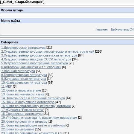
[
_G.Mel_"Старый4емодан"
]
Форма входа
Меню сайта
Главная
Библиотека С4
Categories
1.Древнерусская литература
[21]
2.Художественная русская классическая и литература о ней
[258]
3.Художественная русская советская литература
[64]
4.Художественная народов СССР литература
[34]
5.Художественная иностранная литература
[73]
6.Антологии, альманахи и т.п. сборники
[6]
7.Военная литература
[54]
8.Географическая литература
[32]
9.Журналистская литература
[14]
10.Краеведческая литература
[36]
11.МВГ
[3]
12.Книги о морали и этике
[15]
13.Книги на немецком языке
[0]
14.Политическая и партийная литература
[44]
15.Научно-популярная литература
[47]
16.Книги по ораторскому искусству, риторике
[7]
17.Журналы "Роман-газета"
[0]
18.Справочная литература
[21]
19.Учебная литература по различным предметам
[2]
20.Книги по религии и атеизму
[2]
21.Книги на английском языке и учебники
[0]
22.Книги по медицине
[15]
23.Книги по домашнему хозяйству и т.п.
[31]